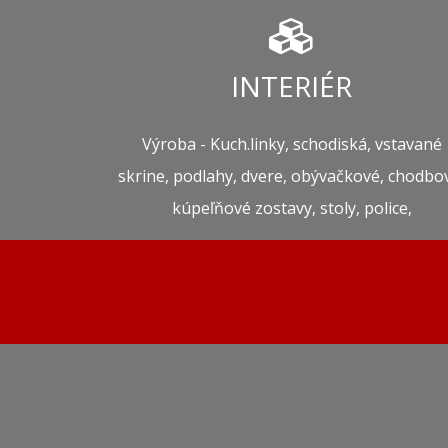
INTERIÉR
Výroba - Kuch.linky, schodiská, vstavané
skrine, podlahy, dvere, obývačkové, chodbo
kúpeľňové zostavy, stoly, police,