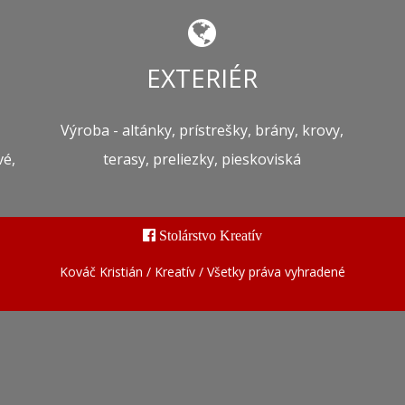
EXTERIÉR
Výroba - altánky, prístrešky, brány, krovy,
vé,
terasy, preliezky, pieskoviská
Stolárstvo Kreatív
Kováč Kristián / Kreatív / Všetky práva vyhradené